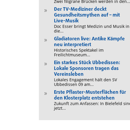
Zwei filigrane Brücken werden in den..
Der TV-Mediziner deckt
9
Gesundheitsmythen auf – mit
Live-Musik
Doc Esser bringt Medizin und Musik in
die...
Gladiatoren live: Antike Kämpfe
9
neu interpretiert
Historisches Spektakel im
Freilichtmuseum...
Ein starkes Stück Ubbedissen:
9
Lokale Sponsoren tragen das
Vereinsleben
Lokales Engagement hält den SV
Ubbedissen 09 am...
Erste Pflaster-Musterflächen für
9
den Klosterplatz entstehen
Zukunft zum Anfassen: In Bielefeld sin
jetzt...