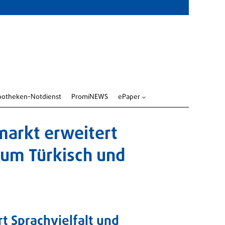
potheken-Notdienst
PromiNEWS
ePaper
3
markt erweitert
um Türkisch und
rt Sprachvielfalt und