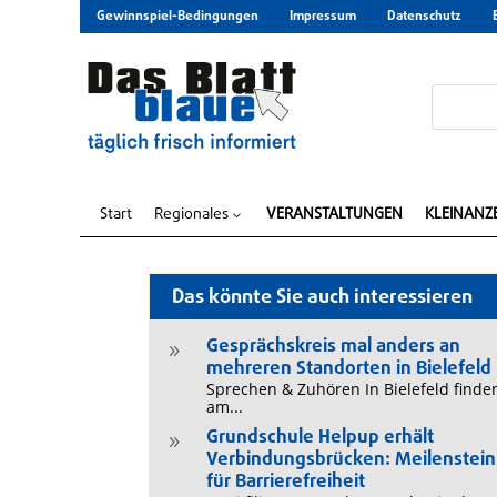
Gewinnspiel-Bedingungen
Impressum
Datenschutz
Start
Regionales
VERANSTALTUNGEN
KLEINANZ
3
Das könnte Sie auch interessieren
Gesprächskreis mal anders an
9
mehreren Standorten in Bielefeld
Sprechen & Zuhören In Bielefeld finde
am...
Grundschule Helpup erhält
9
Verbindungsbrücken: Meilenstein
für Barrierefreiheit