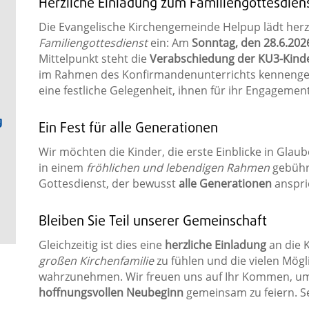
Herzliche Einladung zum Familiengottesdien
Die Evangelische Kirchengemeinde Helpup lädt herz
Familiengottesdienst
ein: Am
Sonntag, den 28.6.202
Mittelpunkt steht die
Verabschiedung der KU3-Kind
im Rahmen des Konfirmandenunterrichts kennengele
eine festliche Gelegenheit, ihnen für ihr Engagemen
g
Ein Fest für alle Generationen
Wir möchten die Kinder, die erste Einblicke in Gl
in einem
fröhlichen und lebendigen Rahmen
gebühre
Gottesdienst, der bewusst
alle Generationen
anspri
Bleiben Sie Teil unserer Gemeinschaft
Gleichzeitig ist dies eine
herzliche Einladung
an die K
großen Kirchenfamilie
zu fühlen und die vielen Mög
wahrzunehmen. Wir freuen uns auf Ihr Kommen, u
hoffnungsvollen Neubeginn
gemeinsam zu feiern. Se