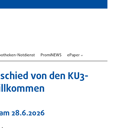
potheken-Notdienst
PromiNEWS
ePaper
3
bschied von den KU3-
Willkommen
 am 28.6.2026