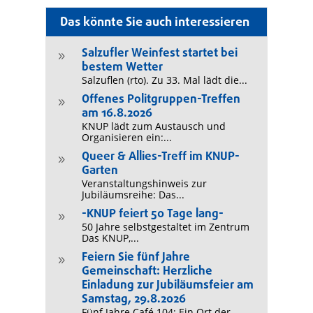
Das könnte Sie auch interessieren
Salzufler Weinfest startet bei
9
bestem Wetter
Salzuflen (rto). Zu 33. Mal lädt die...
Offenes Politgruppen-Treffen
9
am 16.8.2026
KNUP lädt zum Austausch und
Organisieren ein:...
Queer & Allies-Treff im KNUP-
9
Garten
Veranstaltungshinweis zur
Jubiläumsreihe: Das...
-KNUP feiert 50 Tage lang-
9
50 Jahre selbstgestaltet im Zentrum
Das KNUP,...
Feiern Sie fünf Jahre
9
Gemeinschaft: Herzliche
Einladung zur Jubiläumsfeier am
Samstag, 29.8.2026
Fünf Jahre Café 104: Ein Ort der