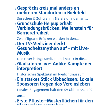
Gesprächskreis mal anders an
9
mehreren Standorten in Bielefeld
Sprechen & Zuhören In Bielefeld finden am...
Grundschule Helpup erhält
9
Verbindungsbrücken: Meilenstein für
Barrierefreiheit
Zwei filigrane Brücken werden in den...
Der TV-Mediziner deckt
9
Gesundheitsmythen auf – mit Live-
Musik
Doc Esser bringt Medizin und Musik in die...
Gladiatoren live: Antike Kämpfe neu
9
interpretiert
Historisches Spektakel im Freilichtmuseum...
Ein starkes Stück Ubbedissen: Lokale
9
Sponsoren tragen das Vereinsleben
Lokales Engagement hält den SV Ubbedissen 09
am...
Erste Pflaster-Musterflächen für den
9