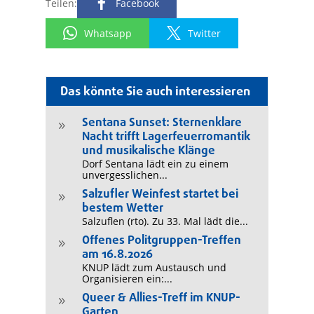
Teilen:
Facebook
Whatsapp
Twitter
Das könnte Sie auch interessieren
Sentana Sunset: Sternenklare
9
Nacht trifft Lagerfeuerromantik
und musikalische Klänge
Dorf Sentana lädt ein zu einem
unvergesslichen...
Salzufler Weinfest startet bei
9
bestem Wetter
Salzuflen (rto). Zu 33. Mal lädt die...
Offenes Politgruppen-Treffen
9
am 16.8.2026
KNUP lädt zum Austausch und
Organisieren ein:...
Queer & Allies-Treff im KNUP-
9
Garten