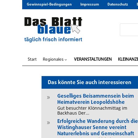
Gewinnspiel-Bedingungen
Impressum
Datenschutz
Start
Regionales
VERANSTALTUNGEN
KLEINANZ
3
Das könnte Sie auch interessieren
Geselliges Beisammensein beim
9
Heimatverein Leopoldshöhe
Gut besuchter Klönnachmittag im
Backhaus Der...
Erfolgreiche Wanderung durch di
9
Wistinghauser Senne vereint
Naturerlebnis und Gemeinschaft