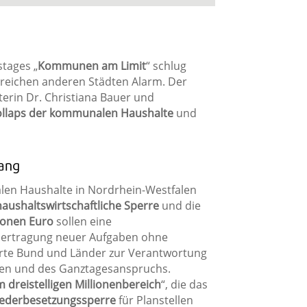
stages „
Kommunen am Limit
“ schlug
lreichen anderen Städten Alarm. Der
rin Dr. Christiana Bauer und
llaps der kommunalen Haushalte
und
wang
len Haushalte in Nordrhein-Westfalen
haushaltswirtschaftliche Sperre
und die
ionen Euro
sollen eine
Übertragung neuer Aufgaben ohne
erte Bund und Länder zur Verantwortung
ngen und des Ganztagesanspruchs.
m dreistelligen Millionenbereich
“, die das
ederbesetzungssperre
für Planstellen