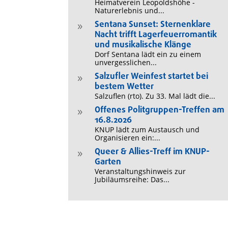
Heimatverein Leopoldshöhe -
Naturerlebnis und...
Sentana Sunset: Sternenklare
9
Nacht trifft Lagerfeuerromantik
und musikalische Klänge
Dorf Sentana lädt ein zu einem
unvergesslichen...
Salzufler Weinfest startet bei
9
bestem Wetter
Salzuflen (rto). Zu 33. Mal lädt die...
Offenes Politgruppen-Treffen am
9
16.8.2026
KNUP lädt zum Austausch und
Organisieren ein:...
Queer & Allies-Treff im KNUP-
9
Garten
Veranstaltungshinweis zur
Jubiläumsreihe: Das...