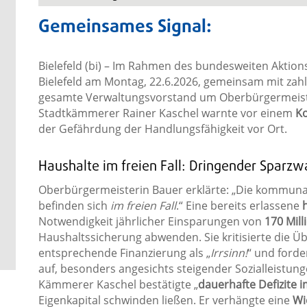
Gemeinsames Signal:
Bielefeld (bi) – Im Rahmen des bundesweiten Aktion
Bielefeld am Montag, 22.6.2026, gemeinsam mit zah
gesamte Verwaltungsvorstand um Oberbürgermeiste
Stadtkämmerer Rainer Kaschel warnte vor einem
Ko
der Gefährdung der Handlungsfähigkeit vor Ort.
Haushalte im freien Fall: Dringender Sparz
Oberbürgermeisterin Bauer erklärte: „Die kommuna
befinden sich
im freien Fall
.“ Eine bereits erlassene
Notwendigkeit jährlicher Einsparungen von
170 Mill
Haushaltssicherung abwenden. Sie kritisierte die 
entsprechende Finanzierung als „
Irrsinn!
“ und ford
auf, besonders angesichts steigender Sozialleistu
Kämmerer Kaschel bestätigte „
dauerhafte Defizite i
Eigenkapital schwinden ließen. Er verhängte eine
Wi