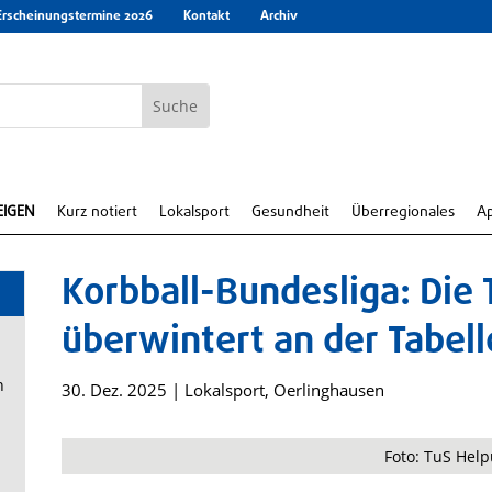
Erscheinungstermine 2026
Kontakt
Archiv
EIGEN
Kurz notiert
Lokalsport
Gesundheit
Überregionales
A
Korbball-Bundesliga: Die
überwintert an der Tabell
n
30. Dez. 2025
|
Lokalsport
,
Oerlinghausen
Foto: TuS Hel