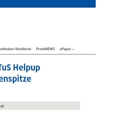
potheken-Notdienst
PromiNEWS
ePaper
3
 TuS Helpup
enspitze
pup