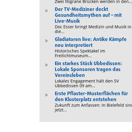
Zwei filigrane Brücken werden in den..
Der TV-Mediziner deckt
9
Gesundheitsmythen auf – mit
Live-Musik
Doc Esser bringt Medizin und Musik in
die...
Gladiatoren live: Antike Kämpfe
9
neu interpretiert
Historisches Spektakel im
Freilichtmuseum...
Ein starkes Stück Ubbedissen:
9
Lokale Sponsoren tragen das
Vereinsleben
Lokales Engagement hält den SV
Ubbedissen 09 am...
Erste Pflaster-Musterflächen für
9
den Klosterplatz entstehen
Zukunft zum Anfassen: In Bielefeld sin
jetzt...