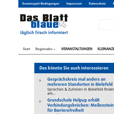
Gewinnspiel-Bedingungen
Impressum
Datenschutz
Start
Regionales
VERANSTALTUNGEN
KLEINANZ
3
Das könnte Sie auch interessieren
Gesprächskreis mal anders an
9
mehreren Standorten in Bielefeld
Sprechen & Zuhören In Bielefeld finde
am...
Grundschule Helpup erhält
9
Verbindungsbrücken: Meilenstein
für Barrierefreiheit