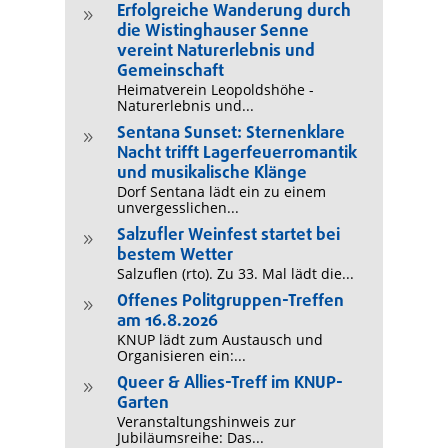
Erfolgreiche Wanderung durch
9
die Wistinghauser Senne
vereint Naturerlebnis und
Gemeinschaft
Heimatverein Leopoldshöhe -
Naturerlebnis und...
Sentana Sunset: Sternenklare
9
Nacht trifft Lagerfeuerromantik
und musikalische Klänge
Dorf Sentana lädt ein zu einem
unvergesslichen...
Salzufler Weinfest startet bei
9
bestem Wetter
Salzuflen (rto). Zu 33. Mal lädt die...
Offenes Politgruppen-Treffen
9
am 16.8.2026
KNUP lädt zum Austausch und
Organisieren ein:...
Queer & Allies-Treff im KNUP-
9
Garten
Veranstaltungshinweis zur
Jubiläumsreihe: Das...