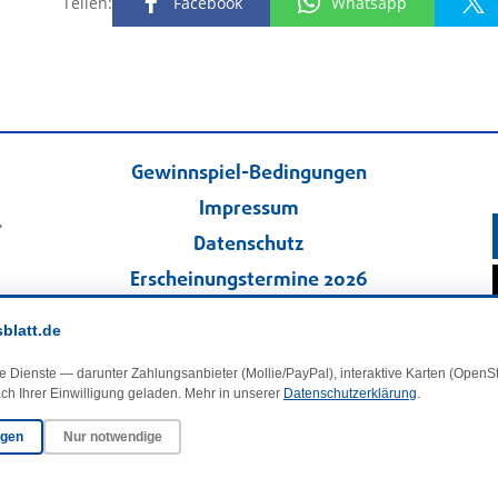
Teilen:
Facebook
Whatsapp
Gewinnspiel-Bedingungen
Impressum
.
Datenschutz
Erscheinungstermine 2026
Kontakt
sblatt.de
Veranstaltungskalender
e Dienste — darunter Zahlungsanbieter (Mollie/PayPal), interaktive Karten (Open
Kleinanzeigen
ch Ihrer Einwilligung geladen. Mehr in unserer
Datenschutzerklärung
.
ngen
Nur notwendige
·
Cookie-Einstellungen
© 2025 DasBlaueBlatt | InSign – A. + D. Klee GbR