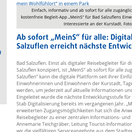
Einfach, informativ und ab sofort für alle zugängl
kostenfreie Begleit-App „MeinS“ für Bad Salzuflens Ei
Interessierte an der Kurstadt. Fot
Ab sofort „MeinS“ für alle: Digita
Salzuflen erreicht nächste Entwi
g
Bad Salzuflen. Einst als digitaler Reisebegleiter fü
Salzuflen konzipiert, ist „MeinS“ ab sofort für alle 
Salzuflen“ kann die digitale Plattform seit ihrer Ei
Einwohnerinnen und Einwohnern der Kurstadt, Tage
werden, um jederzeit auf aktuelle Informationen un
Eingeleitet wurde die nächste Entwicklungsstufe für
Stab Digitalisierung bereits im vergangenen Jahr. 
erweiterten Zugangsmöglichkeiten hat sich die Anw
Reisebegleiter zu einer zentralen Informations- und 
Annemarie Teichgräber, Leitung Tourist-Information
wir die vielfältigen Serviceangebote aus dem Stadtge