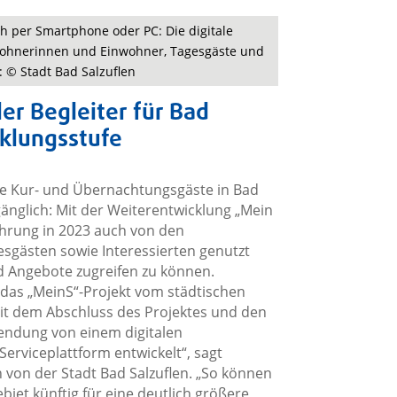
ich per Smartphone oder PC: Die digitale
nwohnerinnen und Einwohner, Tagesgäste und
o: © Stadt Bad Salzuflen
ler Begleiter für Bad
cklungsstufe
r die Kur- und Übernachtungsgäste in Bad
zugänglich: Mit der Weiterentwicklung „Mein
nführung in 2023 auch von den
sgästen sowie Interessierten genutzt
d Angebote zugreifen zu können.
 das „MeinS“-Projekt vom städtischen
„Mit dem Abschluss des Projektes und den
endung von einem digitalen
Serviceplattform entwickelt“, sagt
 von der Stadt Bad Salzuflen. „So können
biet künftig für eine deutlich größere