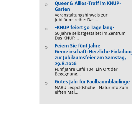
Queer & Allies-Treff im KNUP-
9
Garten
Veranstaltungshinweis zur
Jubiläumsreihe: Das...
-KNUP feiert 50 Tage lang-
9
50 Jahre selbstgestaltet im Zentrum
Das KNUP,...
Feiern Sie fünf Jahre
9
Gemeinschaft: Herzliche Einladun
zur Jubiläumsfeier am Samstag,
29.8.2026
Fünf Jahre Café 104: Ein Ort der
Begegnung...
Gutes Jahr für Faulbaumbläulinge
9
NABU Leopoldshöhe - Naturinfo Zum
elften Mal...