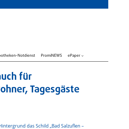
potheken-Notdienst
PromiNEWS
ePaper
3
uch für
ohner, Tagesgäste