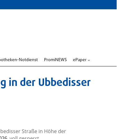
potheken-Notdienst
PromiNEWS
ePaper
3
g in der Ubbedisser
bbedisser Straße in Höhe der
2026
, voll gesperrt.