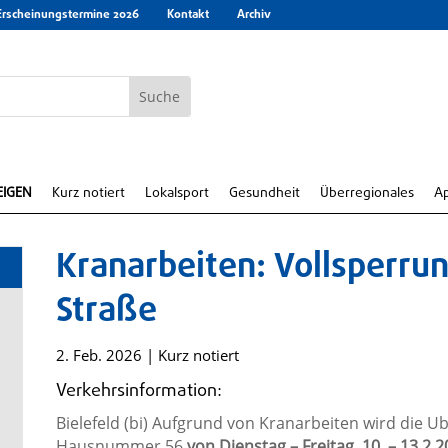
Erscheinungstermine 2026
Kontakt
Archiv
EIGEN
Kurz notiert
Lokalsport
Gesundheit
Überregionales
A
Kranarbeiten: Vollsperrun
Straße
2. Feb. 2026
|
Kurz notiert
Verkehrsinformation:
Bielefeld (bi) Aufgrund von Kranarbeiten wird die U
Hausnummer 56
von Dienstag – Freitag, 10. – 13.2.