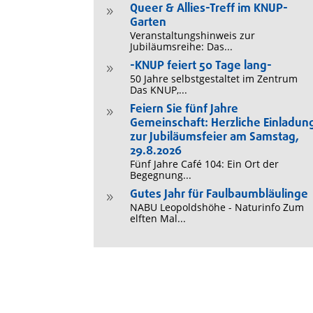
Queer & Allies-Treff im KNUP-
9
Garten
Veranstaltungshinweis zur
Jubiläumsreihe: Das...
-KNUP feiert 50 Tage lang-
9
50 Jahre selbstgestaltet im Zentrum
Das KNUP,...
Feiern Sie fünf Jahre
9
Gemeinschaft: Herzliche Einladun
zur Jubiläumsfeier am Samstag,
29.8.2026
Fünf Jahre Café 104: Ein Ort der
Begegnung...
Gutes Jahr für Faulbaumbläulinge
9
NABU Leopoldshöhe - Naturinfo Zum
elften Mal...