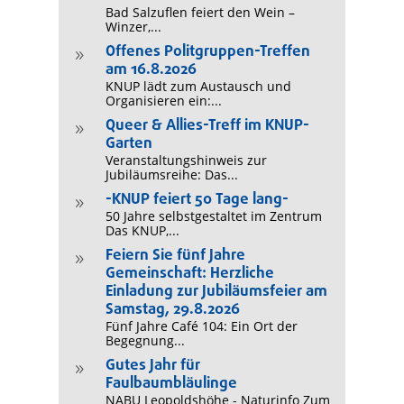
Bad Salzuflen feiert den Wein –
Winzer,...
Offenes Politgruppen-Treffen
9
am 16.8.2026
KNUP lädt zum Austausch und
Organisieren ein:...
Queer & Allies-Treff im KNUP-
9
Garten
Veranstaltungshinweis zur
Jubiläumsreihe: Das...
-KNUP feiert 50 Tage lang-
9
50 Jahre selbstgestaltet im Zentrum
Das KNUP,...
Feiern Sie fünf Jahre
9
Gemeinschaft: Herzliche
Einladung zur Jubiläumsfeier am
Samstag, 29.8.2026
Fünf Jahre Café 104: Ein Ort der
Begegnung...
Gutes Jahr für
9
Faulbaumbläulinge
NABU Leopoldshöhe - Naturinfo Zum