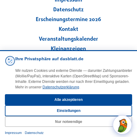
Impressum
Datenschutz
Erscheinungstermine 2026
Kontakt
Veranstaltungskalender
Kleinanzeigen
Ihre Privatsphäre auf dasblatt.de
·
Cookie-Einstellungen
Wir nutzen Cookies und externe Dienste — darunter Zahlungsanbieter
(Mollie/PayPal), interaktive Karten (OpenStreetMap) und Sponsoren-
Folgen Sie uns!
Inhalte. Externe Dienste werden nur nach Ihrer Einwilligung geladen.
Mehr in unserer
Datenschutzerklärung
.
facebook
Alle akzeptieren
Einstellungen
E-Mail
Nur notwendige
Impressum
·
Datenschutz
© 2025 DasBlaueBlatt | InSign – A. + D. Klee GbR