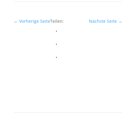
←
Vorherige Seite
Teilen:
Nächste Seite
→
Facebook
Whatsapp
Twitter