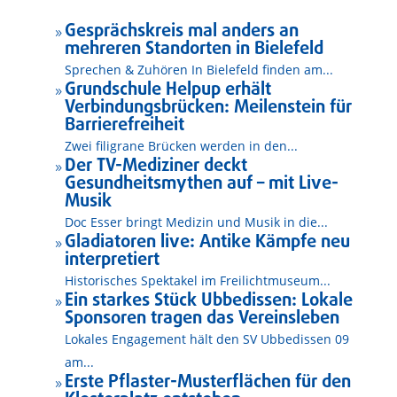
Gesprächskreis mal anders an
9
mehreren Standorten in Bielefeld
Sprechen & Zuhören In Bielefeld finden am...
Grundschule Helpup erhält
9
Verbindungsbrücken: Meilenstein für
Barrierefreiheit
Zwei filigrane Brücken werden in den...
Der TV-Mediziner deckt
9
Gesundheitsmythen auf – mit Live-
Musik
Doc Esser bringt Medizin und Musik in die...
Gladiatoren live: Antike Kämpfe neu
9
interpretiert
Historisches Spektakel im Freilichtmuseum...
Ein starkes Stück Ubbedissen: Lokale
9
Sponsoren tragen das Vereinsleben
Lokales Engagement hält den SV Ubbedissen 09
am...
Erste Pflaster-Musterflächen für den
9