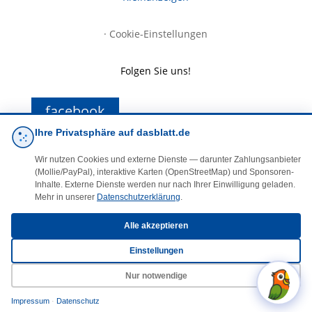
·
Cookie-Einstellungen
Folgen Sie uns!
facebook
Ihre Privatsphäre auf dasblatt.de
E-Mail
Wir nutzen Cookies und externe Dienste — darunter Zahlungsanbieter
(Mollie/PayPal), interaktive Karten (OpenStreetMap) und Sponsoren-
Inhalte. Externe Dienste werden nur nach Ihrer Einwilligung geladen.
Mehr in unserer
Datenschutzerklärung
.
Alle akzeptieren
Einstellungen
© 2025 DasBlaueBlatt | InSign – A. + D. Klee GbR
Nur notwendige
Impressum
·
Datenschutz