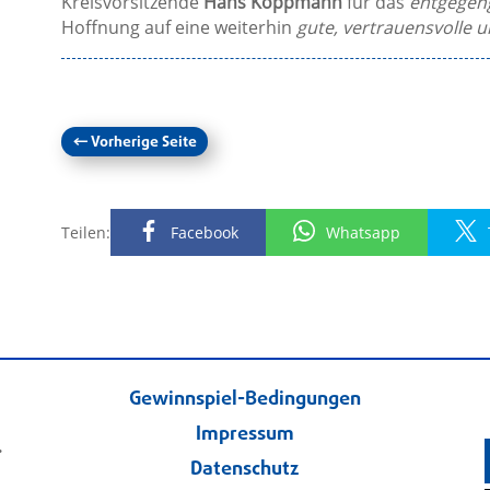
Kreisvorsitzende
Hans Koppmann
für das
entgegen
Hoffnung auf eine weiterhin
gute, vertrauensvolle 
←
Vorherige Seite
Teilen:
Facebook
Whatsapp
Gewinnspiel-Bedingungen
Impressum
.
Datenschutz