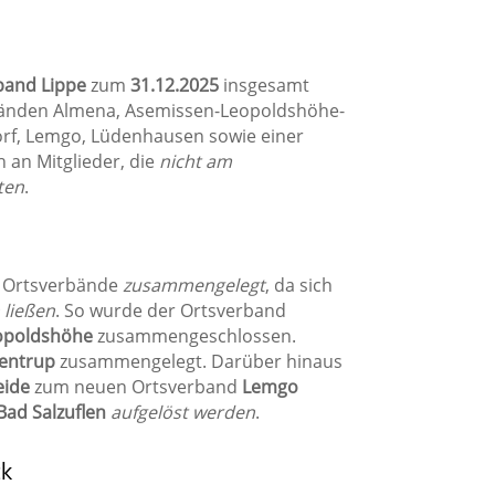
band Lippe
zum
31.12.2025
insgesamt
rbänden Almena, Asemissen-Leopoldshöhe-
dorf, Lemgo, Lüdenhausen sowie einer
h an Mitglieder, die
nicht am
ten
.
 Ortsverbände
zusammengelegt
, da sich
 ließen
. So wurde der Ortsverband
opoldshöhe
zusammengeschlossen.
entrup
zusammengelegt. Darüber hinaus
eide
zum neuen Ortsverband
Lemgo
Bad Salzuflen
aufgelöst werden
.
ck