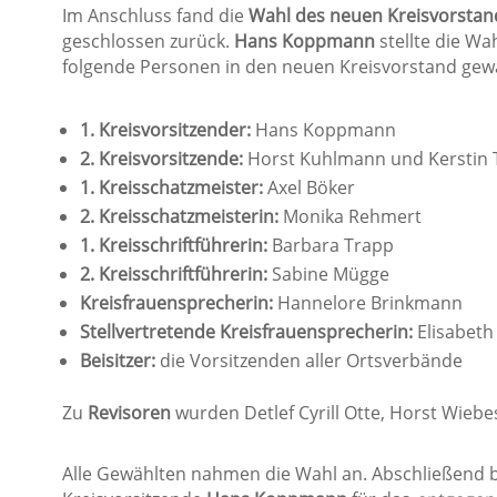
Im Anschluss fand die
Wahl des neuen Kreisvorstan
geschlossen zurück.
Hans Koppmann
stellte die Wa
folgende Personen in den neuen Kreisvorstand gewä
1. Kreisvorsitzender:
Hans Koppmann
2. Kreisvorsitzende:
Horst Kuhlmann und Kerstin
1. Kreisschatzmeister:
Axel Böker
2. Kreisschatzmeisterin:
Monika Rehmert
1. Kreisschriftführerin:
Barbara Trapp
2. Kreisschriftführerin:
Sabine Mügge
Kreisfrauensprecherin:
Hannelore Brinkmann
Stellvertretende Kreisfrauensprecherin:
Elisabeth
Beisitzer:
die Vorsitzenden aller Ortsverbände
Zu
Revisoren
wurden Detlef Cyrill Otte, Horst Wiebe
Alle Gewählten nahmen die Wahl an. Abschließend b