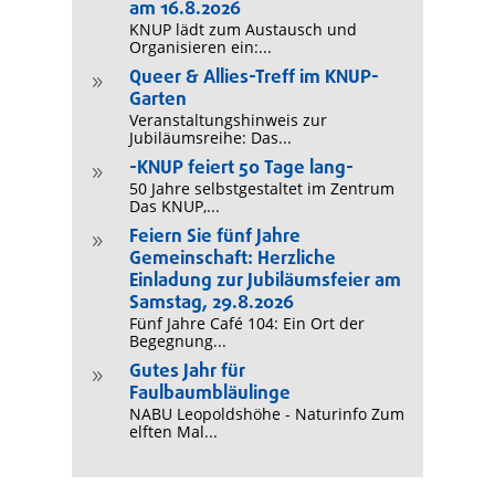
am 16.8.2026
KNUP lädt zum Austausch und
Organisieren ein:...
Queer & Allies-Treff im KNUP-
9
Garten
Veranstaltungshinweis zur
Jubiläumsreihe: Das...
-KNUP feiert 50 Tage lang-
9
50 Jahre selbstgestaltet im Zentrum
Das KNUP,...
Feiern Sie fünf Jahre
9
Gemeinschaft: Herzliche
Einladung zur Jubiläumsfeier am
Samstag, 29.8.2026
Fünf Jahre Café 104: Ein Ort der
Begegnung...
Gutes Jahr für
9
Faulbaumbläulinge
NABU Leopoldshöhe - Naturinfo Zum
elften Mal...