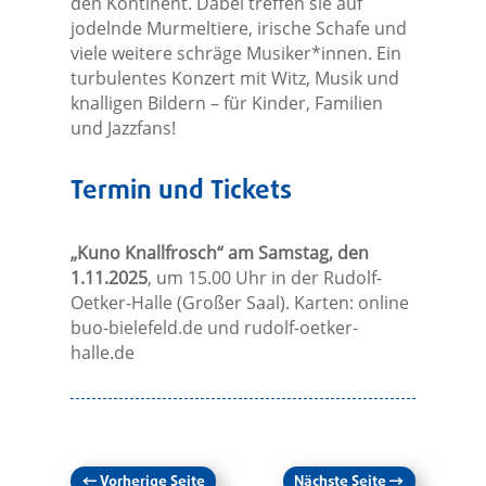
den Kontinent. Dabei treffen sie auf
jodelnde Murmeltiere, irische Schafe und
viele weitere schräge Musiker*innen. Ein
turbulentes Konzert mit Witz, Musik und
knalligen Bildern – für Kinder, Familien
und Jazzfans!
Termin und Tickets
„Kuno Knallfrosch“ am Samstag, den
1.11.2025
, um 15.00 Uhr in der Rudolf-
Oetker-Halle (Großer Saal). Karten: online
buo-bielefeld.de und rudolf-oetker-
halle.de
←
Vorherige Seite
Nächste Seite
→