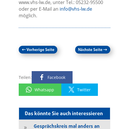
www.vhs‑lw.de, unter Tel.: 05232-95500
oder per E‑Mail an
info@vhs‑lw.de
möglich.
←
Vorherige Seite
Nächste Seite
→
Teilen:
Facebook
Whatsapp
Twitter
Das könnte Sie auch interessieren
Gesprächskreis mal anders an
9