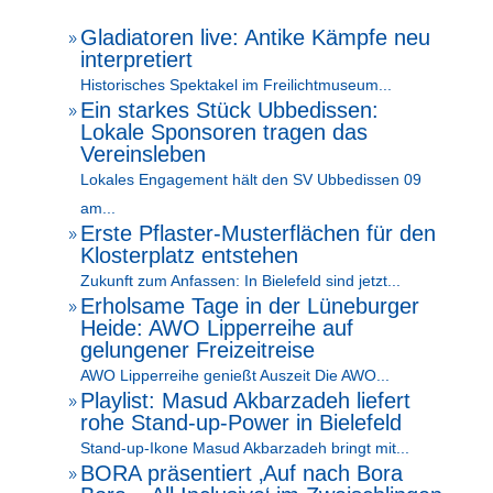
Gladiatoren live: Antike Kämpfe neu
9
interpretiert
Historisches Spektakel im Freilichtmuseum...
Ein starkes Stück Ubbedissen:
9
Lokale Sponsoren tragen das
Vereinsleben
Lokales Engagement hält den SV Ubbedissen 09
am...
Erste Pflaster-Musterflächen für den
9
Klosterplatz entstehen
Zukunft zum Anfassen: In Bielefeld sind jetzt...
Erholsame Tage in der Lüneburger
9
Heide: AWO Lipperreihe auf
gelungener Freizeitreise
AWO Lipperreihe genießt Auszeit Die AWO...
Playlist: Masud Akbarzadeh liefert
9
rohe Stand-up-Power in Bielefeld
Stand-up-Ikone Masud Akbarzadeh bringt mit...
BORA präsentiert ‚Auf nach Bora
9