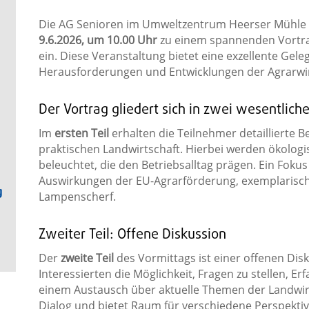
Die AG Senioren im Umweltzentrum Heerser Mühle i
9.6.2026, um 10.00 Uhr
zu einem spannenden Vortrag
ein. Diese Veranstaltung bietet eine exzellente Geleg
Herausforderungen und Entwicklungen der Agrarwirt
Der Vortrag gliedert sich in zwei wesentliche
Im
ersten Teil
erhalten die Teilnehmer detaillierte 
praktischen Landwirtschaft. Hierbei werden ökolog
beleuchtet, die den Betriebsalltag prägen. Ein Foku
Auswirkungen der EU-Agrarförderung, exemplarisch
g
Lampenscherf.
Zweiter Teil: Offene Diskussion
Der
zweite Teil
des Vormittags ist einer offenen Dis
Interessierten die Möglichkeit, Fragen zu stellen, E
einem Austausch über aktuelle Themen der Landwirts
Dialog und bietet Raum für verschiedene Perspektiv