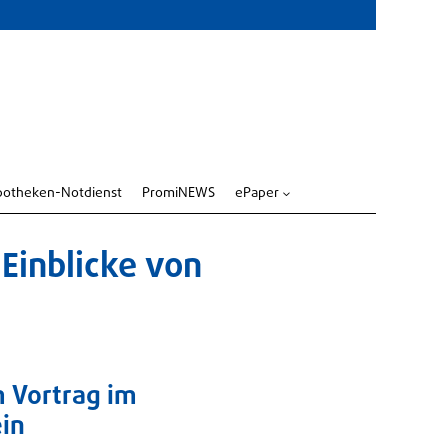
potheken-Notdienst
PromiNEWS
ePaper
3
Einblicke von
n
m Vortrag im
in