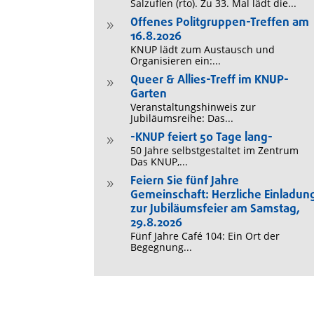
Salzuflen (rto). Zu 33. Mal lädt die...
Offenes Politgruppen-Treffen am
9
16.8.2026
KNUP lädt zum Austausch und
Organisieren ein:...
Queer & Allies-Treff im KNUP-
9
Garten
Veranstaltungshinweis zur
Jubiläumsreihe: Das...
-KNUP feiert 50 Tage lang-
9
50 Jahre selbstgestaltet im Zentrum
Das KNUP,...
Feiern Sie fünf Jahre
9
Gemeinschaft: Herzliche Einladun
zur Jubiläumsfeier am Samstag,
29.8.2026
Fünf Jahre Café 104: Ein Ort der
Begegnung...