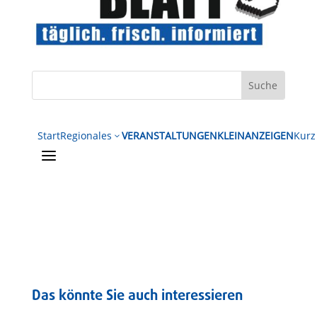
Start
Regionales
VERANSTALTUNGEN
KLEINANZEIGEN
Kurz
3
a
Das könnte Sie auch interessieren