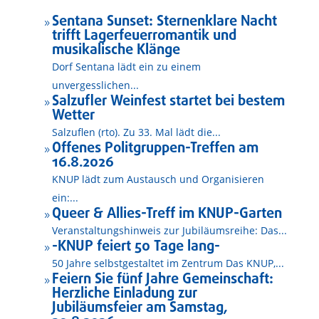
Sentana Sunset: Sternenklare Nacht
9
trifft Lagerfeuerromantik und
musikalische Klänge
Dorf Sentana lädt ein zu einem
unvergesslichen...
Salzufler Weinfest startet bei bestem
9
Wetter
Salzuflen (rto). Zu 33. Mal lädt die...
Offenes Politgruppen-Treffen am
9
16.8.2026
KNUP lädt zum Austausch und Organisieren
ein:...
Queer & Allies-Treff im KNUP-Garten
9
Veranstaltungshinweis zur Jubiläumsreihe: Das...
-KNUP feiert 50 Tage lang-
9
50 Jahre selbstgestaltet im Zentrum Das KNUP,...
Feiern Sie fünf Jahre Gemeinschaft:
9
Herzliche Einladung zur
Jubiläumsfeier am Samstag,