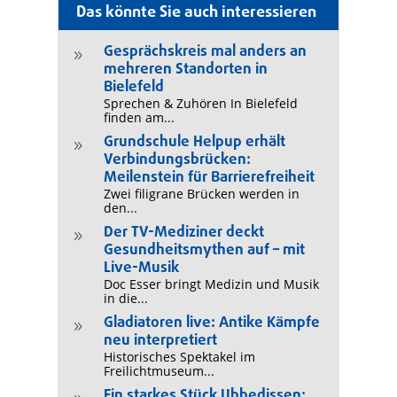
Das könnte Sie auch interessieren
Gesprächskreis mal anders an
9
mehreren Standorten in
Bielefeld
Sprechen & Zuhören In Bielefeld
finden am...
Grundschule Helpup erhält
9
Verbindungsbrücken:
Meilenstein für Barrierefreiheit
Zwei filigrane Brücken werden in
den...
Der TV-Mediziner deckt
9
Gesundheitsmythen auf – mit
Live-Musik
Doc Esser bringt Medizin und Musik
in die...
Gladiatoren live: Antike Kämpfe
9
neu interpretiert
Historisches Spektakel im
Freilichtmuseum...
Ein starkes Stück Ubbedissen: