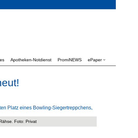
les
Apotheken-Notdienst
PromiNEWS
ePaper
3
neut!
 Rähse. Foto: Privat