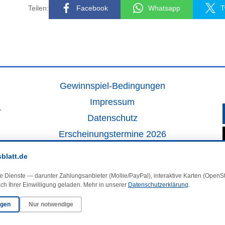
Teilen:
Facebook
Whatsapp
T
Gewinnspiel-Bedingungen
Impressum
.
Datenschutz
Erscheinungstermine 2026
Kontakt
sblatt.de
Veranstaltungskalender
e Dienste — darunter Zahlungsanbieter (Mollie/PayPal), interaktive Karten (Open
Kleinanzeigen
ch Ihrer Einwilligung geladen. Mehr in unserer
Datenschutzerklärung
.
ngen
Nur notwendige
·
Cookie-Einstellungen