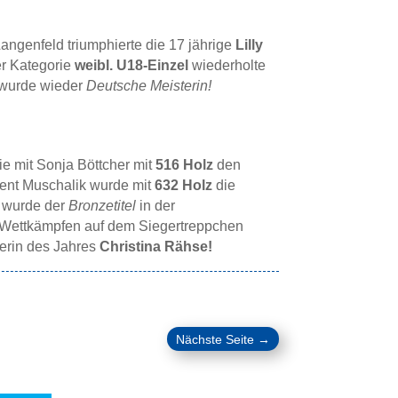
angenfeld triumphierte die 17 jährige
Lilly
er Kategorie
weibl. U18-Einzel
wiederholte
 wurde wieder
Deutsche Meisterin!
ie mit Sonja Böttcher mit
516 Holz
den
cent Muschalik wurde mit
632 Holz
die
) wurde der
Bronzetitel
in der
en Wettkämpfen auf dem Siegertreppchen
nerin des Jahres
Christina Rähse!
Nächste Seite
→