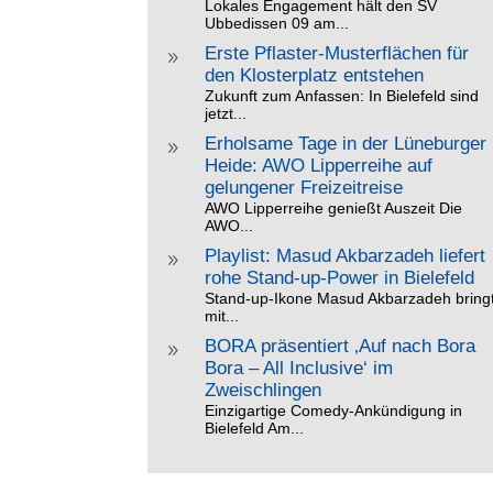
Lokales Engagement hält den SV
Ubbedissen 09 am...
Erste Pflaster-Musterflächen für
9
den Klosterplatz entstehen
Zukunft zum Anfassen: In Bielefeld sind
jetzt...
Erholsame Tage in der Lüneburger
9
Heide: AWO Lipperreihe auf
gelungener Freizeitreise
AWO Lipperreihe genießt Auszeit Die
AWO...
Playlist: Masud Akbarzadeh liefert
9
rohe Stand-up-Power in Bielefeld
Stand-up-Ikone Masud Akbarzadeh bring
mit...
BORA präsentiert ‚Auf nach Bora
9
Bora – All Inclusive‘ im
Zweischlingen
Einzigartige Comedy-Ankündigung in
Bielefeld Am...