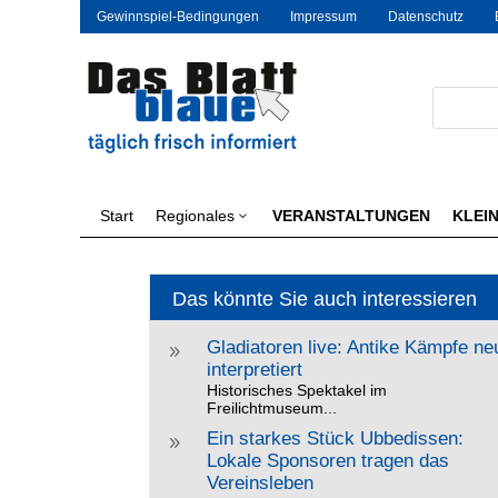
Gewinnspiel-Bedingungen
Impressum
Datenschutz
Start
Regionales
VERANSTALTUNGEN
KLEI
3
Das könnte Sie auch interessieren
Gladiatoren live: Antike Kämpfe ne
9
interpretiert
Historisches Spektakel im
Freilichtmuseum...
Ein starkes Stück Ubbedissen:
9
Lokale Sponsoren tragen das
Vereinsleben