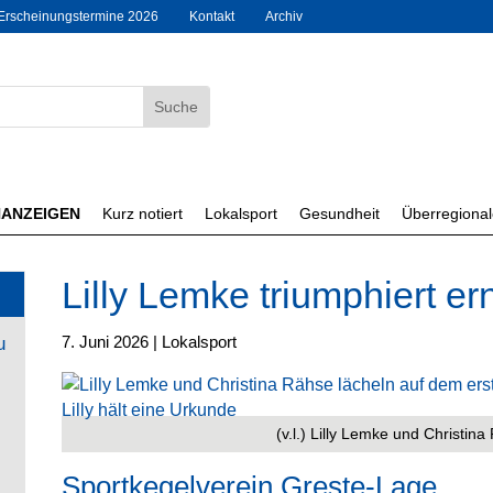
Erscheinungstermine 2026
Kontakt
Archiv
NANZEIGEN
Kurz notiert
Lokalsport
Gesundheit
Überregiona
Lilly Lemke triumphiert er
7. Juni 2026
|
Lokalsport
u
(v.l.) Lilly Lemke und Christina
Sportkegelverein Greste-Lage