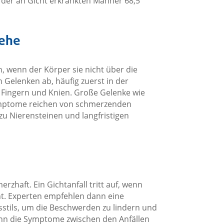
l der an Gicht erkrankten Männer 68,5
zehe
h, wenn der Körper sie nicht über die
 Gelenken ab, häufig zuerst in der
 Fingern und Knien. Große Gelenke wie
Symptome reichen von schmerzenden
u Nierensteinen und langfristigen
zhaft. Ein Gichtanfall tritt auf, wenn
ht. Experten empfehlen dann eine
stils, um die Beschwerden zu lindern und
nn die Symptome zwischen den Anfällen