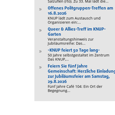
Salzuflen (rto). Zu 33. Mal lädt die...
Offenes Politgruppen-Treffen am
9
16.8.2026
KNUP lädt zum Austausch und
Organisieren ein:...
Queer & Allies-Treff im KNUP-
9
Garten
Veranstaltungshinweis zur
Jubiläumsreihe: Das...
-KNUP feiert 50 Tage lang-
9
50 Jahre selbstgestaltet im Zentrum
Das KNUP,...
Feiern Sie fünf Jahre
9
Gemeinschaft: Herzliche Einladun
zur Jubiläumsfeier am Samstag,
29.8.2026
Fünf Jahre Café 104: Ein Ort der
Begegnung...