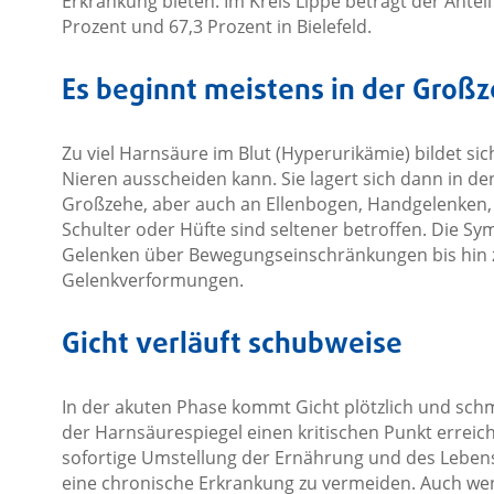
Erkrankung bieten. Im Kreis Lippe beträgt der Antei
Prozent und 67,3 Prozent in Bielefeld.
Es beginnt meistens in der Groß
Zu viel Harnsäure im Blut (Hyperurikämie) bildet sic
Nieren ausscheiden kann. Sie lagert sich dann in den
Großzehe, aber auch an Ellenbogen, Handgelenken,
Schulter oder Hüfte sind seltener betroffen. Die 
Gelenken über Bewegungseinschränkungen bis hin z
Gelenkverformungen.
Gicht verläuft schubweise
In der akuten Phase kommt Gicht plötzlich und schmer
der Harnsäurespiegel einen kritischen Punkt erreic
sofortige Umstellung der Ernährung und des Lebens
eine chronische Erkrankung zu vermeiden. Auch we