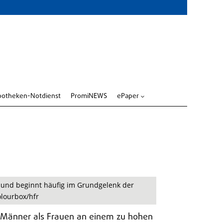
potheken-Notdienst
PromiNEWS
ePaper
3
n und beginnt häufig im Grundgelenk der
lourbox/hfr
hr Männer als Frauen an einem zu hohen