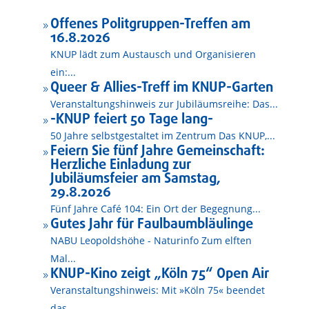
Offenes Politgruppen-Treffen am
9
16.8.2026
KNUP lädt zum Austausch und Organisieren
ein:...
Queer & Allies-Treff im KNUP-Garten
9
Veranstaltungshinweis zur Jubiläumsreihe: Das...
-KNUP feiert 50 Tage lang-
9
50 Jahre selbstgestaltet im Zentrum Das KNUP,...
Feiern Sie fünf Jahre Gemeinschaft:
9
Herzliche Einladung zur
Jubiläumsfeier am Samstag,
29.8.2026
Fünf Jahre Café 104: Ein Ort der Begegnung...
Gutes Jahr für Faulbaumbläulinge
9
NABU Leopoldshöhe - Naturinfo Zum elften
Mal...
KNUP-Kino zeigt „Köln 75“ Open Air
9
Veranstaltungshinweis: Mit »Köln 75« beendet
das...