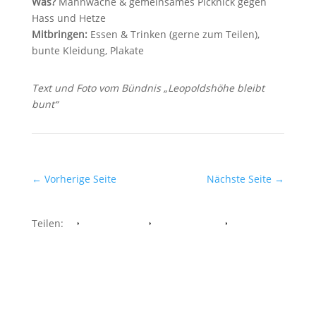
Was?
Mahnwache & gemeinsames Picknick gegen
Hass und Hetze
Mitbringen:
Essen & Trinken (gerne zum Teilen),
bunte Kleidung, Plakate
Text und Foto vom Bündnis „Leopoldshöhe bleibt
bunt“
←
Vorherige Seite
Nächste Seite
→
Teilen:
Facebook
Whatsapp
Twitter