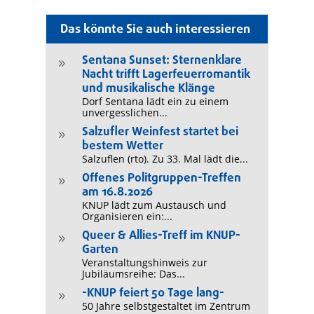
Das könnte Sie auch interessieren
Sentana Sunset: Sternenklare
9
Nacht trifft Lagerfeuerromantik
und musikalische Klänge
Dorf Sentana lädt ein zu einem
unvergesslichen...
Salzufler Weinfest startet bei
9
bestem Wetter
Salzuflen (rto). Zu 33. Mal lädt die...
Offenes Politgruppen-Treffen
9
am 16.8.2026
KNUP lädt zum Austausch und
Organisieren ein:...
Queer & Allies-Treff im KNUP-
9
Garten
Veranstaltungshinweis zur
Jubiläumsreihe: Das...
-KNUP feiert 50 Tage lang-
9
50 Jahre selbstgestaltet im Zentrum