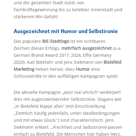
und der gesamten Stadt nützt, von
Fachkräftegewinnung bis zu belebter Innenstadt und
stärkerem Wir-Gefühl.
Ausgezeichnet mit Humor und Selbstironie
Das populäre
BIE-Stadtlogo
ist ein sichtbares
Zeichen dieses Erfolgs,
mehrfach ausgezeichnet
(u.a.
German Brand Award 2017, 2024, Effie Germany
2020). Kati Bölefahr und Jens Siekmann von
Bielefeld
Marketing
heben hervor, dass
Humor
eine
Schlüsselrolle in den auffälligen Kampagnen spielt.
Die aktuelle Kampagne „
Jetzt mal ehrlich
“ verkörpert
dies mit augenzwinkernder Selbstironie. Slogans wie
„In Bielefeld klappt alles“ (mit Einschränkung
„Ziemlich häufig jedenfalls, unter Idealbedingungen
und mit etwas Glück.“) sind charakteristisch. Jens
Siekmann erklärt: „
Frechheit und Selbstironie
passen
einfach zu Bielefeld. Die Menschen hier haben Herz,