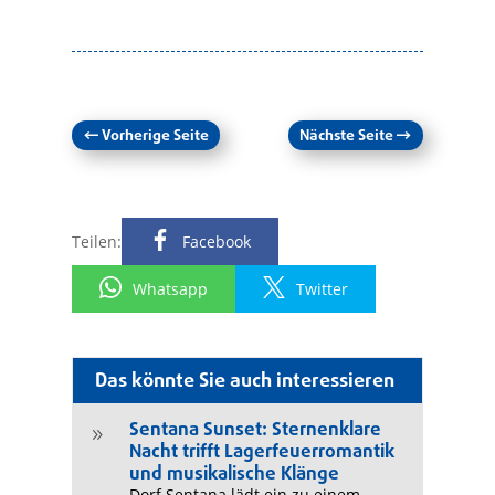
←
Vorherige Seite
Nächste Seite
→
Teilen:
Facebook
Whatsapp
Twitter
Das könnte Sie auch interessieren
Sentana Sunset: Sternenklare
9
Nacht trifft Lagerfeuerromantik
und musikalische Klänge
Dorf Sentana lädt ein zu einem