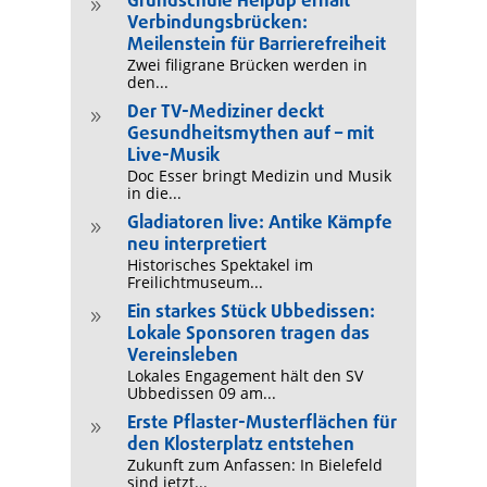
Grundschule Helpup erhält
9
Verbindungsbrücken:
Meilenstein für Barrierefreiheit
Zwei filigrane Brücken werden in
den...
Der TV-Mediziner deckt
9
Gesundheitsmythen auf – mit
Live-Musik
Doc Esser bringt Medizin und Musik
in die...
Gladiatoren live: Antike Kämpfe
9
neu interpretiert
Historisches Spektakel im
Freilichtmuseum...
Ein starkes Stück Ubbedissen:
9
Lokale Sponsoren tragen das
Vereinsleben
Lokales Engagement hält den SV
Ubbedissen 09 am...
Erste Pflaster-Musterflächen für
9
den Klosterplatz entstehen
Zukunft zum Anfassen: In Bielefeld
sind jetzt...