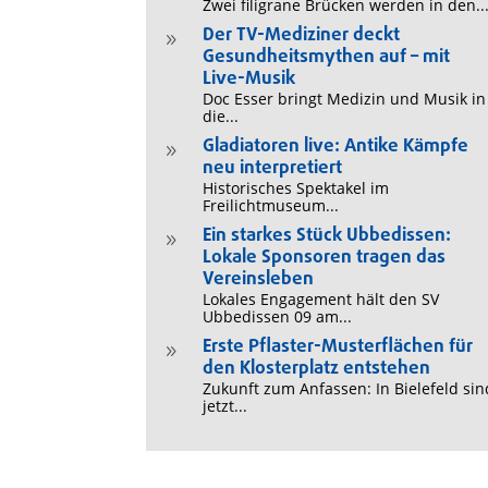
Zwei filigrane Brücken werden in den..
Der TV-Mediziner deckt
9
Gesundheitsmythen auf – mit
Live-Musik
Doc Esser bringt Medizin und Musik in
die...
Gladiatoren live: Antike Kämpfe
9
neu interpretiert
Historisches Spektakel im
Freilichtmuseum...
Ein starkes Stück Ubbedissen:
9
Lokale Sponsoren tragen das
Vereinsleben
Lokales Engagement hält den SV
Ubbedissen 09 am...
Erste Pflaster-Musterflächen für
9
den Klosterplatz entstehen
Zukunft zum Anfassen: In Bielefeld sin
jetzt...