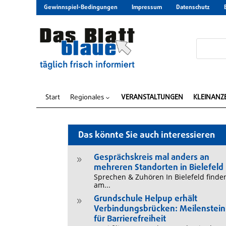
Gewinnspiel-Bedingungen
Impressum
Datenschutz
Start
Regionales
VERANSTALTUNGEN
KLEINANZ
3
Das könnte Sie auch interessieren
Gesprächskreis mal anders an
9
mehreren Standorten in Bielefeld
Sprechen & Zuhören In Bielefeld finde
am...
Grundschule Helpup erhält
9
Verbindungsbrücken: Meilenstein
für Barrierefreiheit