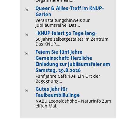
Organisieren ein:...
Queer & Allies-Treff im KNUP-
9
Garten
Veranstaltungshinweis zur
Jubiläumsreihe: Das...
-KNUP feiert 50 Tage lang-
9
50 Jahre selbstgestaltet im Zentrum
Das KNUP,...
Feiern Sie fünf Jahre
9
Gemeinschaft: Herzliche
Einladung zur Jubiläumsfeier am
Samstag, 29.8.2026
Fünf Jahre Café 104: Ein Ort der
Begegnung...
Gutes Jahr für
9
Faulbaumbläulinge
NABU Leopoldshöhe - Naturinfo Zum
elften Mal...