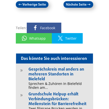
←
Vorherige Seite
Nächste Seite
→
Teilen:
Facebook
Whatsapp
Twitter
Das könnte Sie auch interessieren
Gesprächskreis mal anders an
9
mehreren Standorten in
Bielefeld
Sprechen & Zuhören In Bielefeld
finden am...
Grundschule Helpup erhält
9
Verbindungsbrücken:
Meilenstein für Barrierefreiheit
Zwei filigrane Brücken werden in