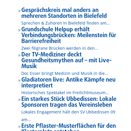
Gesprächskreis mal anders an
9
mehreren Standorten in Bielefeld
Sprechen & Zuhören In Bielefeld finden am...
Grundschule Helpup erhält
9
Verbindungsbrücken: Meilenstein für
Barrierefreiheit
Zwei filigrane Brücken werden in den...
Der TV-Mediziner deckt
9
Gesundheitsmythen auf – mit Live-
Musik
Doc Esser bringt Medizin und Musik in die...
Gladiatoren live: Antike Kämpfe neu
9
interpretiert
Historisches Spektakel im Freilichtmuseum...
Ein starkes Stück Ubbedissen: Lokale
9
Sponsoren tragen das Vereinsleben
Lokales Engagement hält den SV Ubbedissen 09
am...
Erste Pflaster-Musterflächen für den
9