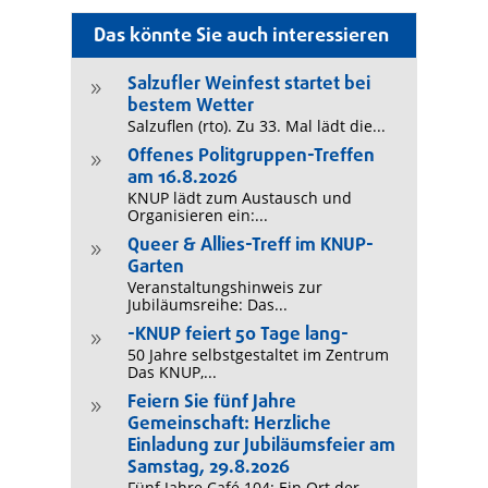
Das könnte Sie auch interessieren
Salzufler Weinfest startet bei
9
bestem Wetter
Salzuflen (rto). Zu 33. Mal lädt die...
Offenes Politgruppen-Treffen
9
am 16.8.2026
KNUP lädt zum Austausch und
Organisieren ein:...
Queer & Allies-Treff im KNUP-
9
Garten
Veranstaltungshinweis zur
Jubiläumsreihe: Das...
-KNUP feiert 50 Tage lang-
9
50 Jahre selbstgestaltet im Zentrum
Das KNUP,...
Feiern Sie fünf Jahre
9
Gemeinschaft: Herzliche
Einladung zur Jubiläumsfeier am
Samstag, 29.8.2026
Fünf Jahre Café 104: Ein Ort der