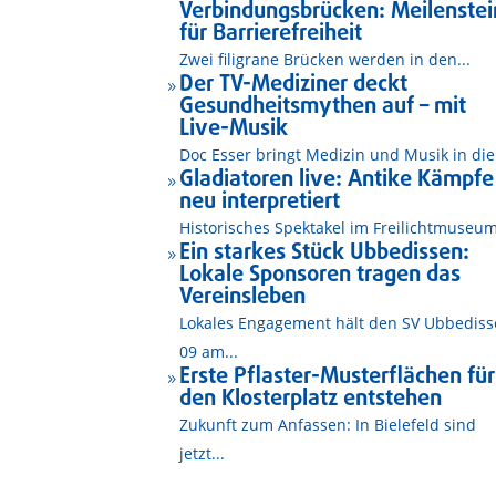
Verbindungsbrücken: Meilenstei
für Barrierefreiheit
Zwei filigrane Brücken werden in den...
Der TV-Mediziner deckt
9
Gesundheitsmythen auf – mit
Live-Musik
Doc Esser bringt Medizin und Musik in die.
Gladiatoren live: Antike Kämpfe
9
neu interpretiert
Historisches Spektakel im Freilichtmuseum
Ein starkes Stück Ubbedissen:
9
Lokale Sponsoren tragen das
Vereinsleben
Lokales Engagement hält den SV Ubbedis
09 am...
Erste Pflaster-Musterflächen für
9
den Klosterplatz entstehen
Zukunft zum Anfassen: In Bielefeld sind
jetzt...