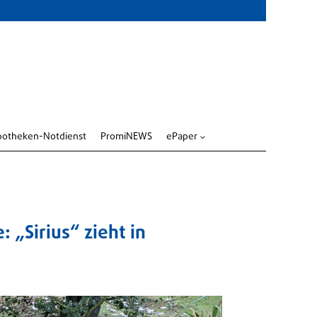
potheken-Notdienst
PromiNEWS
ePaper
3
 „Sirius“ zieht in