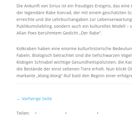
Die Ankunft von Sirius ist ein freudiges Ereignis, das eine
der legendäre Rabe Konrad, der mit einem geschätzten Schl
erreichte und die Lehrbuchangaben zur Lebenserwartung w
Publikumsliebling, sondern auch ein kulturelles Modell – 
Allan Poes berühmtem Gedicht „Der Rabe“.
Kolkraben haben eine enorme kulturhistorische Bedeutun
Fabeln. Biologisch betrachtet sind die tiefschwarzen Vö
klobigen Schnabel wichtige Gesundheitspolizisten, die Kad
die Bestände der einst seltenen Tiere erholt. Nun blickt O
markante „klong-klong“-Ruf bald den Beginn einer erfolg
←
Vorherige Seite
Teilen:
Facebook
Whatsapp
Twitter