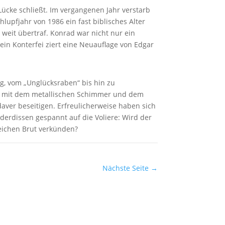
 Lücke schließt. Im vergangenen Jahr verstarb
upfjahr von 1986 ein fast biblisches Alter
eit übertraf. Konrad war nicht nur ein
sein Konterfei ziert eine Neuauflage von Edgar
g, vom „Unglücksraben“ bis hin zu
gel mit dem metallischen Schimmer und dem
aver beseitigen. Erfreulicherweise haben sich
lderdissen gespannt auf die Voliere: Wird der
reichen Brut verkünden?
Nächste Seite
→