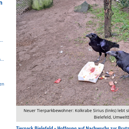
n
..
...
sen
Neuer Tierparkbewohner: Kolkrabe Sirius (links) lebt s
Bielefeld, Umwelt
Tierpark Bielefeld – Hoffnung auf Nachwuchs zur Brutz