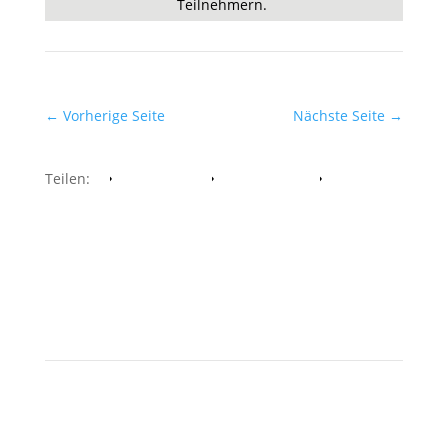
Teilnehmern.
←
Vorherige Seite
Nächste Seite
→
Teilen:
Facebook
Whatsapp
Twitter