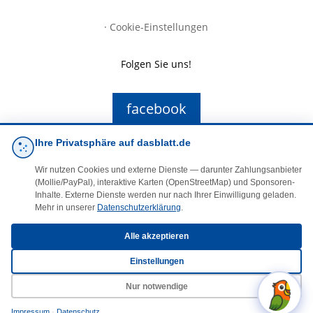
·
Cookie-Einstellungen
Folgen Sie uns!
facebook
Ihre Privatsphäre auf dasblatt.de
E-Mail
Wir nutzen Cookies und externe Dienste — darunter Zahlungsanbieter
(Mollie/PayPal), interaktive Karten (OpenStreetMap) und Sponsoren-
Inhalte. Externe Dienste werden nur nach Ihrer Einwilligung geladen.
Mehr in unserer
Datenschutzerklärung
.
Alle akzeptieren
© 2025 DasBlaueBlatt | InSign – A. + D. Klee GbR
Einstellungen
Nur notwendige
Impressum
·
Datenschutz