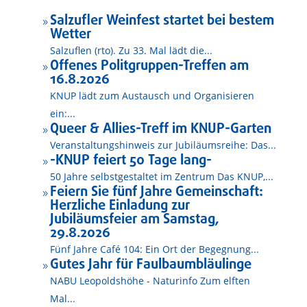
Salzufler Weinfest startet bei bestem
9
Wetter
Salzuflen (rto). Zu 33. Mal lädt die...
Offenes Politgruppen-Treffen am
9
16.8.2026
KNUP lädt zum Austausch und Organisieren
ein:...
Queer & Allies-Treff im KNUP-Garten
9
Veranstaltungshinweis zur Jubiläumsreihe: Das...
-KNUP feiert 50 Tage lang-
9
50 Jahre selbstgestaltet im Zentrum Das KNUP,...
Feiern Sie fünf Jahre Gemeinschaft:
9
Herzliche Einladung zur
Jubiläumsfeier am Samstag,
29.8.2026
Fünf Jahre Café 104: Ein Ort der Begegnung...
Gutes Jahr für Faulbaumbläulinge
9
NABU Leopoldshöhe - Naturinfo Zum elften
Mal...