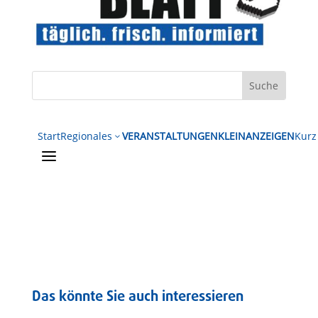
Start
Regionales
VERANSTALTUNGEN
KLEINANZEIGEN
Kurz
3
a
Das könnte Sie auch interessieren