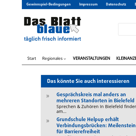
Gewinnspiel-Bedingungen
Impressum
Datenschutz
Start
Regionales
VERANSTALTUNGEN
KLEINANZ
3
Das könnte Sie auch interessieren
Gesprächskreis mal anders an
9
mehreren Standorten in Bielefeld
Sprechen & Zuhören In Bielefeld finde
am...
Grundschule Helpup erhält
9
Verbindungsbrücken: Meilenstein
für Barrierefreiheit