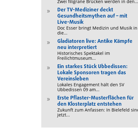
Zwei filigrane Brücken werden in den..
Der TV-Mediziner deckt
9
Gesundheitsmythen auf – mit
Live-Musik
Doc Esser bringt Medizin und Musik in
die...
Gladiatoren live: Antike Kämpfe
9
neu interpretiert
Historisches Spektakel im
Freilichtmuseum...
Ein starkes Stück Ubbedissen:
9
Lokale Sponsoren tragen das
Vereinsleben
Lokales Engagement hält den SV
Ubbedissen 09 am...
Erste Pflaster-Musterflächen für
9
den Klosterplatz entstehen
Zukunft zum Anfassen: In Bielefeld sin
jetzt...