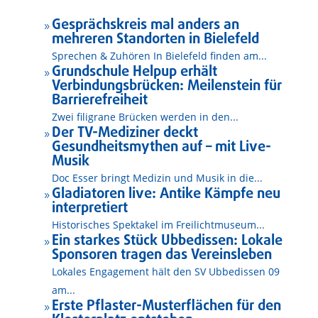
Gesprächskreis mal anders an
9
mehreren Standorten in Bielefeld
Sprechen & Zuhören In Bielefeld finden am...
Grundschule Helpup erhält
9
Verbindungsbrücken: Meilenstein für
Barrierefreiheit
Zwei filigrane Brücken werden in den...
Der TV-Mediziner deckt
9
Gesundheitsmythen auf – mit Live-
Musik
Doc Esser bringt Medizin und Musik in die...
Gladiatoren live: Antike Kämpfe neu
9
interpretiert
Historisches Spektakel im Freilichtmuseum...
Ein starkes Stück Ubbedissen: Lokale
9
Sponsoren tragen das Vereinsleben
Lokales Engagement hält den SV Ubbedissen 09
am...
Erste Pflaster-Musterflächen für den
9