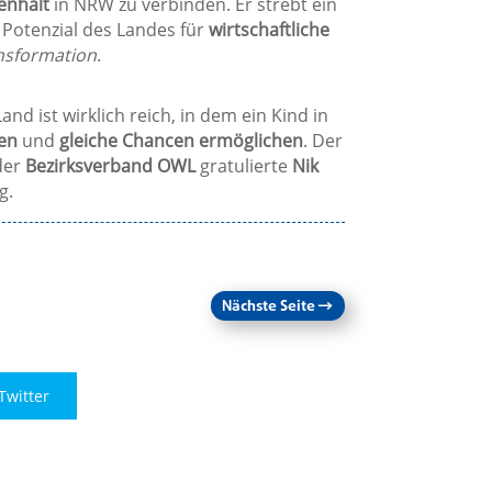
enhalt
in NRW zu verbinden. Er strebt ein
 Potenzial des Landes für
wirtschaftliche
nsformation
.
Land ist wirklich reich, in dem ein Kind in
en
und
gleiche Chancen ermöglichen
. Der
der
Bezirksverband OWL
gratulierte
Nik
g.
Nächste Seite
→
Twitter