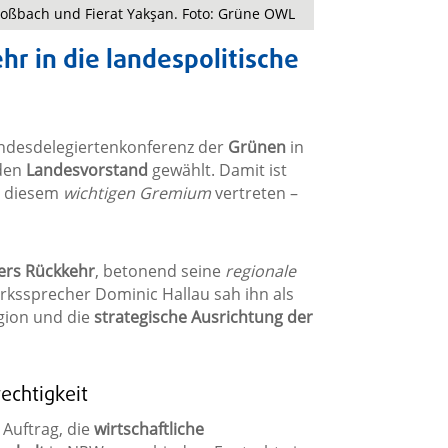
Roßbach und Fierat Yakşan. Foto: Grüne OWL
hr in die landespolitische
ndesdelegiertenkonferenz der
Grünen
in
 den
Landesvorstand
gewählt. Damit ist
n diesem
wichtigen Gremium
vertreten –
ers Rückkehr
, betonend seine
regionale
irkssprecher Dominic Hallau sah ihn als
egion und die
strategische Ausrichtung der
echtigkeit
 Auftrag, die
wirtschaftliche