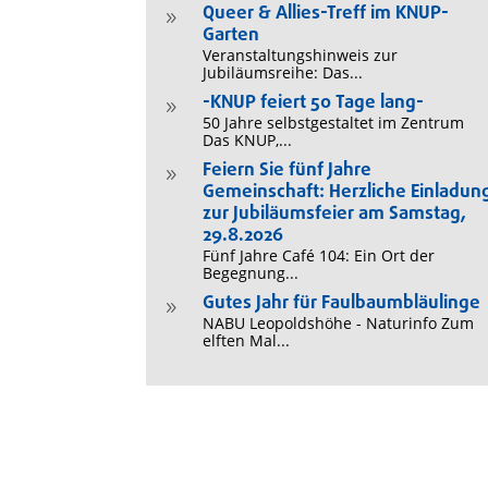
Queer & Allies-Treff im KNUP-
9
Garten
Veranstaltungshinweis zur
Jubiläumsreihe: Das...
-KNUP feiert 50 Tage lang-
9
50 Jahre selbstgestaltet im Zentrum
Das KNUP,...
Feiern Sie fünf Jahre
9
Gemeinschaft: Herzliche Einladun
zur Jubiläumsfeier am Samstag,
29.8.2026
Fünf Jahre Café 104: Ein Ort der
Begegnung...
Gutes Jahr für Faulbaumbläulinge
9
NABU Leopoldshöhe - Naturinfo Zum
elften Mal...