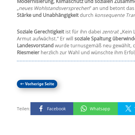
Modernisierung, Klimaschutz und sozialen Zusamm
„
neues Wohlstandsversprechen
“ an und betont das
Stärke und Unabhängigkeit
durch
konsequente Tra
Soziale Gerechtigkeit
ist für ihn dabei
zentral
: „Kein 
Armut aufwächst.“ Er will
soziale Spaltung überwind
Landesvorstand
wurde turnusgemäß neu gewählt, 
Riesmeier
herzlich zur Wahl und wünschte ihm Erfol
←
Vorherige Seite
Teilen:
Facebook
Whatsapp