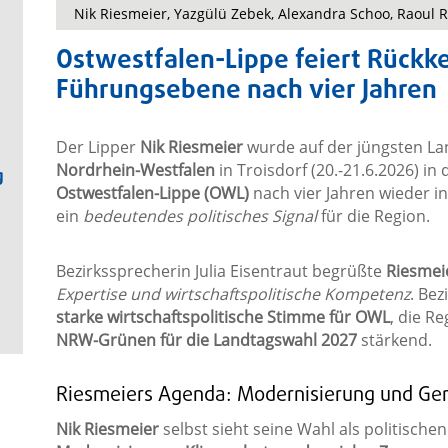
Nik Riesmeier, Yazgülü Zebek, Alexandra Schoo, Raoul 
Ostwestfalen-Lippe feiert Rückke
Führungsebene nach vier Jahren
Der Lipper
Nik Riesmeier
wurde auf der jüngsten La
Nordrhein-Westfalen
in Troisdorf (20.-21.6.2026) in
g
Ostwestfalen-Lippe (OWL)
nach vier Jahren wieder i
ein
bedeutendes politisches Signal
für die Region.
Bezirkssprecherin Julia Eisentraut begrüßte
Riesmei
Expertise und wirtschaftspolitische Kompetenz
. Bez
starke wirtschaftspolitische Stimme für OWL
, die R
NRW-Grünen für die Landtagswahl 2027
stärkend.
Riesmeiers Agenda: Modernisierung und Ger
Nik Riesmeier
selbst sieht seine Wahl als politischen