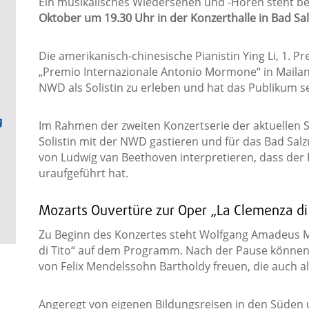
Ein musikalisches Wiedersehen und -Hören steht 
Oktober
um 19.30 Uhr in der Konzerthalle in Bad Sal
Die amerikanisch-chinesische Pianistin Ying Li, 1. P
„Premio Internazionale Antonio Mormone“ in Mailand
NWD als Solistin zu erleben und hat das Publikum se
g
Im Rahmen der zweiten Konzertserie der aktuellen Sa
Solistin mit der NWD gastieren und für das Bad Salz
von Ludwig van Beethoven interpretieren, dass der K
uraufgeführt hat.
Mozarts Ouvertüre zur Oper „La Clemenza di 
Zu Beginn des Konzertes steht Wolfgang Amadeus M
di Tito“ auf dem Programm. Nach der Pause können s
von Felix Mendelssohn Bartholdy freuen, die auch als 
Angeregt von eigenen Bildungsreisen in den Süden u