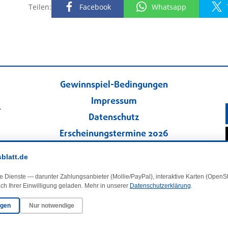
Teilen:
Facebook
Whatsapp
Gewinnspiel-Bedingungen
Impressum
.
Datenschutz
Erscheinungstermine 2026
Kontakt
sblatt.de
Veranstaltungskalender
e Dienste — darunter Zahlungsanbieter (Mollie/PayPal), interaktive Karten (Open
Kleinanzeigen
ch Ihrer Einwilligung geladen. Mehr in unserer
Datenschutzerklärung
.
ngen
Nur notwendige
·
Cookie-Einstellungen