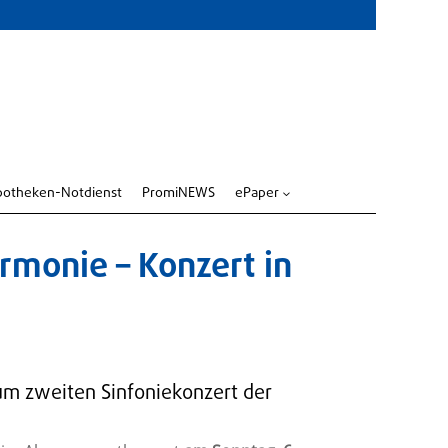
potheken-Notdienst
PromiNEWS
ePaper
3
monie – Konzert in
um zweiten Sinfoniekonzert der