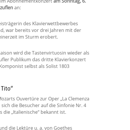
beim Abonnementkonzert
am Sonntag, 6.
zuflen
an:
reisträgerin des Klavierwettbewerbes
, war bereits vor drei Jahren mit der
inerzeit im Sturm erobert.
ison wird die Tastenvirtuosin wieder als
ufler Publikum das dritte Klavierkonzert
omponist selbst als Solist 1803
Tito“
ozarts Ouvertüre zur Oper „La Clemenza
ich die Besucher auf die Sinfonie Nr. 4
die „Italienische“ bekannt ist.
nd die Lektüre u. a. von Goethes