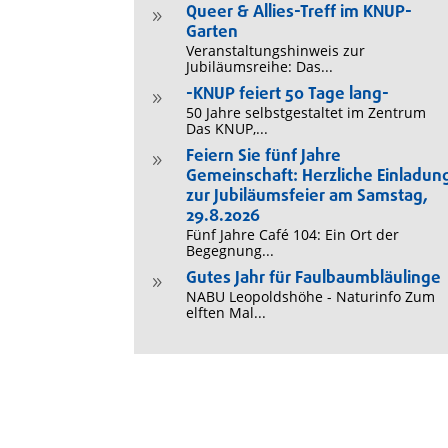
Queer & Allies-Treff im KNUP-
9
Garten
Veranstaltungshinweis zur
Jubiläumsreihe: Das...
-KNUP feiert 50 Tage lang-
9
50 Jahre selbstgestaltet im Zentrum
Das KNUP,...
Feiern Sie fünf Jahre
9
Gemeinschaft: Herzliche Einladun
zur Jubiläumsfeier am Samstag,
29.8.2026
Fünf Jahre Café 104: Ein Ort der
Begegnung...
Gutes Jahr für Faulbaumbläulinge
9
NABU Leopoldshöhe - Naturinfo Zum
elften Mal...