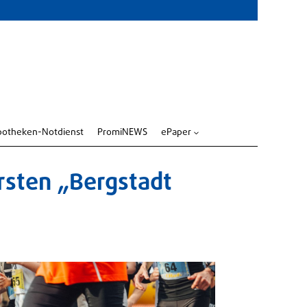
potheken-Notdienst
PromiNEWS
ePaper
3
rsten „Bergstadt