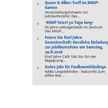
Queer & Allies-Treff im KNUP-
9
Garten
Veranstaltungshinweis zur
Jubiläumsreihe: Das...
-KNUP feiert 50 Tage lang-
9
50 Jahre selbstgestaltet im Zentrum
Das KNUP,...
Feiern Sie fünf Jahre
9
Gemeinschaft: Herzliche Einladun
zur Jubiläumsfeier am Samstag,
29.8.2026
Fünf Jahre Café 104: Ein Ort der
Begegnung...
Gutes Jahr für Faulbaumbläulinge
9
NABU Leopoldshöhe - Naturinfo Zum
elften Mal...