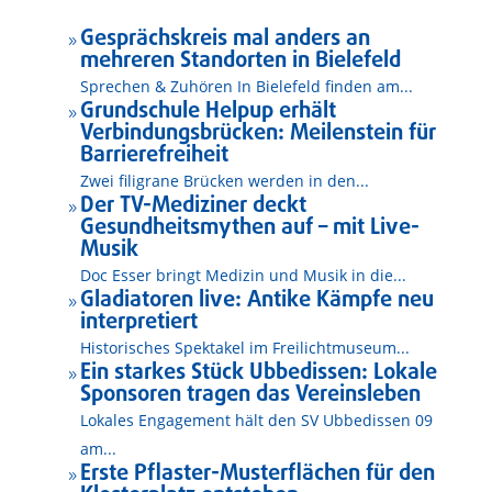
Gesprächskreis mal anders an
9
mehreren Standorten in Bielefeld
Sprechen & Zuhören In Bielefeld finden am...
Grundschule Helpup erhält
9
Verbindungsbrücken: Meilenstein für
Barrierefreiheit
Zwei filigrane Brücken werden in den...
Der TV-Mediziner deckt
9
Gesundheitsmythen auf – mit Live-
Musik
Doc Esser bringt Medizin und Musik in die...
Gladiatoren live: Antike Kämpfe neu
9
interpretiert
Historisches Spektakel im Freilichtmuseum...
Ein starkes Stück Ubbedissen: Lokale
9
Sponsoren tragen das Vereinsleben
Lokales Engagement hält den SV Ubbedissen 09
am...
Erste Pflaster-Musterflächen für den
9