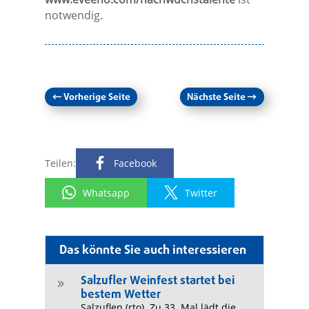
notwendig.
←
Vorherige Seite
Nächste Seite
→
Teilen:
Facebook
Whatsapp
Twitter
Das könnte Sie auch interessieren
Salzufler Weinfest startet bei
9
bestem Wetter
Salzuflen (rto). Zu 33. Mal lädt die...