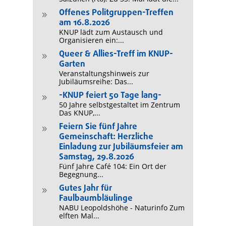
Offenes Politgruppen-Treffen
9
am 16.8.2026
KNUP lädt zum Austausch und
Organisieren ein:...
Queer & Allies-Treff im KNUP-
9
Garten
Veranstaltungshinweis zur
Jubiläumsreihe: Das...
-KNUP feiert 50 Tage lang-
9
50 Jahre selbstgestaltet im Zentrum
Das KNUP,...
Feiern Sie fünf Jahre
9
Gemeinschaft: Herzliche
Einladung zur Jubiläumsfeier am
Samstag, 29.8.2026
Fünf Jahre Café 104: Ein Ort der
Begegnung...
Gutes Jahr für
9
Faulbaumbläulinge
NABU Leopoldshöhe - Naturinfo Zum
elften Mal...