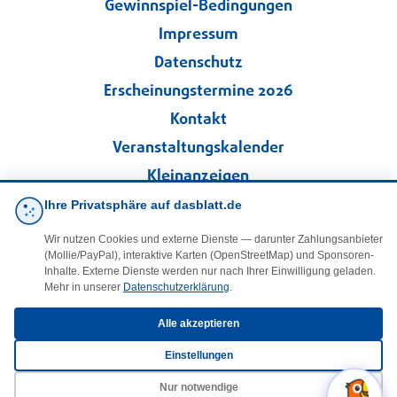
Gewinnspiel-Bedingungen
Impressum
Datenschutz
Erscheinungstermine 2026
Kontakt
Veranstaltungskalender
Kleinanzeigen
Ihre Privatsphäre auf dasblatt.de
·
Cookie-Einstellungen
Wir nutzen Cookies und externe Dienste — darunter Zahlungsanbieter
(Mollie/PayPal), interaktive Karten (OpenStreetMap) und Sponsoren-
Folgen Sie uns!
Inhalte. Externe Dienste werden nur nach Ihrer Einwilligung geladen.
Mehr in unserer
Datenschutzerklärung
.
facebook
Alle akzeptieren
Einstellungen
E-Mail
Nur notwendige