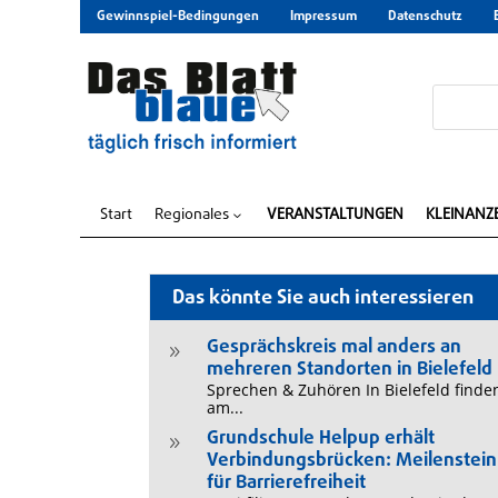
Gewinnspiel-Bedingungen
Impressum
Datenschutz
Start
Regionales
VERANSTALTUNGEN
KLEINANZ
3
Das könnte Sie auch interessieren
Gesprächskreis mal anders an
9
mehreren Standorten in Bielefeld
Sprechen & Zuhören In Bielefeld finde
am...
Grundschule Helpup erhält
9
Verbindungsbrücken: Meilenstein
für Barrierefreiheit