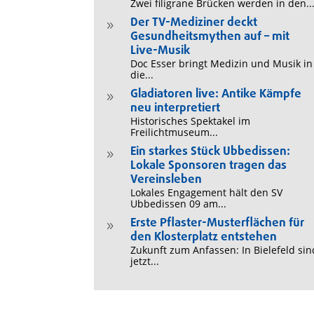
Zwei filigrane Brücken werden in den..
Der TV-Mediziner deckt
9
Gesundheitsmythen auf – mit
Live-Musik
Doc Esser bringt Medizin und Musik in
die...
Gladiatoren live: Antike Kämpfe
9
neu interpretiert
Historisches Spektakel im
Freilichtmuseum...
Ein starkes Stück Ubbedissen:
9
Lokale Sponsoren tragen das
Vereinsleben
Lokales Engagement hält den SV
Ubbedissen 09 am...
Erste Pflaster-Musterflächen für
9
den Klosterplatz entstehen
Zukunft zum Anfassen: In Bielefeld sin
jetzt...