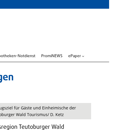
potheken-Notdienst
PromiNEWS
ePaper
3
gen
lugsziel für Gäste und Einheimische der
oburger Wald Tourismus/ D. Ketz
bsregion Teutoburger Wald