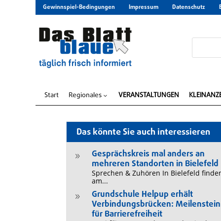
Gewinnspiel-Bedingungen
Impressum
Datenschutz
Start
Regionales
VERANSTALTUNGEN
KLEINANZ
3
Das könnte Sie auch interessieren
Gesprächskreis mal anders an
9
mehreren Standorten in Bielefeld
Sprechen & Zuhören In Bielefeld finde
am...
Grundschule Helpup erhält
9
Verbindungsbrücken: Meilenstein
für Barrierefreiheit