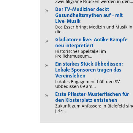
Zwei filigrane Brücken werden in den..
Der TV-Mediziner deckt
9
Gesundheitsmythen auf – mit
Live-Musik
Doc Esser bringt Medizin und Musik in
die...
Gladiatoren live: Antike Kämpfe
9
neu interpretiert
Historisches Spektakel im
Freilichtmuseum...
Ein starkes Stück Ubbedissen:
9
Lokale Sponsoren tragen das
Vereinsleben
Lokales Engagement hält den SV
Ubbedissen 09 am...
Erste Pflaster-Musterflächen für
9
den Klosterplatz entstehen
Zukunft zum Anfassen: In Bielefeld sin
jetzt...