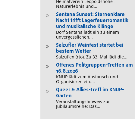
Heimatverein Leopoldshöhe -
Naturerlebnis und...
Sentana Sunset: Sternenklare
9
Nacht trifft Lagerfeuerromantik
und musikalische Klänge
Dorf Sentana lädt ein zu einem
unvergesslichen...
Salzufler Weinfest startet bei
9
bestem Wetter
Salzuflen (rto). Zu 33. Mal lädt die...
Offenes Politgruppen-Treffen am
9
16.8.2026
KNUP lädt zum Austausch und
Organisieren ein:...
Queer & Allies-Treff im KNUP-
9
Garten
Veranstaltungshinweis zur
Jubiläumsreihe: Das...