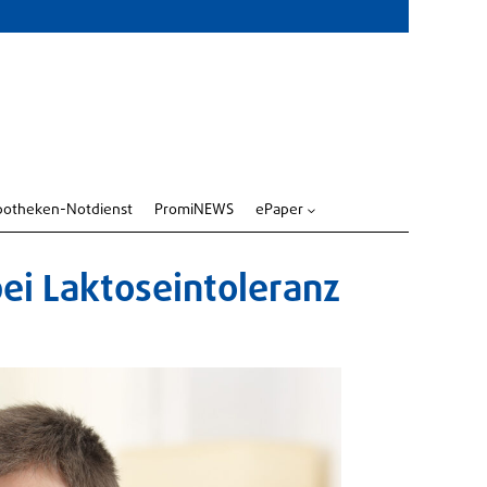
potheken-Notdienst
PromiNEWS
ePaper
3
bei Laktoseintoleranz