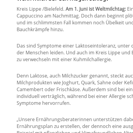
Kreis Lippe /Bielefeld.
Am 1. Juni ist Weltmilchtag:
Ein
Cappuccino am Nachmittag. Doch dann beginnt plöt
und im schlimmsten Fall kommen noch Übelkeit und
Bauchkrämpfe hinzu.
Das sind Symptome einer Laktoseintoleranz, unter d
der Menschen leiden. Und auch im Kreis Lippe und Biel
zu verwechseln mit einer Kuhmilchallergie.
Denn Laktose, auch Milchzucker genannt, steckt auc
Milchprodukten wie Joghurt, Quark, Sahne oder Kefi
Camembert oder Frischkäse. Außerdem sind bei ein
individuell verträglich, während bei einer Allergie 
Symptome hervorrufen.
„Unsere Ernährungsberaterinnen unterstützen dabei
Ernährungsplan zu erstellen, der dennoch eine au
Beispiel mit pflanzlichen und klimafreundlichen Alte