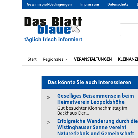
Gewinnspiel-Bedingungen
Impressum
Datenschutz
Start
Regionales
VERANSTALTUNGEN
KLEINANZ
3
Das könnte Sie auch interessieren
Geselliges Beisammensein beim
9
Heimatverein Leopoldshöhe
Gut besuchter Klönnachmittag im
Backhaus Der...
Erfolgreiche Wanderung durch di
9
Wistinghauser Senne vereint
Naturerlebnis und Gemeinschaft