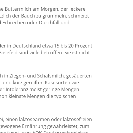
e Buttermilch am Morgen, der leckere
zlich der Bauch zu grummeln, schmerzt
 Erbrechen oder Durchfall und
er in Deutschland etwa 15 bis 20 Prozent
efeld sind viele betroffen. Sie ist nicht
h in Ziegen- und Schafsmilch, gesäuerten
r und kurz gereiften Käsesorten wie
er Intoleranz meist geringe Mengen
schon kleinste Mengen die typischen
, einen laktosearmen oder laktosefreien
sgewogene Ernährung gewährleistet, zum
rnativen“, sagt AOK-Serviceregionsleiter