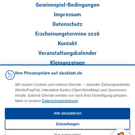
Gewinnspiel-Bedingungen
Impressum
Datenschutz
Erscheinungstermine 2026
Kontakt
Veranstaltungskalender
Kleinanzeigen
Ihre Privatsphäre auf dasblatt.de
·
Cookie-Einstellungen
Wir nutzen Cookies und externe Dienste — darunter Zahlungsanbieter
(Mollie/PayPal), interaktive Karten (OpenStreetMap) und Sponsoren-
Folgen Sie uns!
Inhalte. Externe Dienste werden nur nach Ihrer Einwilligung geladen.
Mehr in unserer
Datenschutzerklärung
.
facebook
Alle akzeptieren
Einstellungen
E-Mail
Nur notwendige