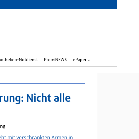
potheken-Notdienst
PromiNEWS
ePaper
3
ung: Nicht alle
ng