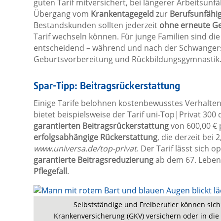
guten Tarif mitversichert, bei längerer Arbeitsunfäh
Übergang vom
Krankentagegeld
zur
Berufsunfähig
Bestandskunden sollten jederzeit
ohne erneute G
Tarif wechseln können. Für junge Familien sind di
entscheidend – während und nach der Schwangersc
Geburtsvorbereitung und Rückbildungsgymnastik
Spar-Tipp: Beitragsrückerstattung
Einige Tarife belohnen kostenbewusstes Verhalte
bietet beispielsweise der Tarif uni-Top|Privat 300
garantierten Beitragsrückerstattung
von 600,00 € p
erfolgsabhängige Rückerstattung
, die derzeit bei
www.universa.de/top-privat
. Der Tarif lässt sich 
garantierte Beitragsreduzierung
ab dem 67. Leben
Pflegefall
.
Selbstständige und Freiberufler können sich 
Krankenversicherung (GKV) versichern oder in die