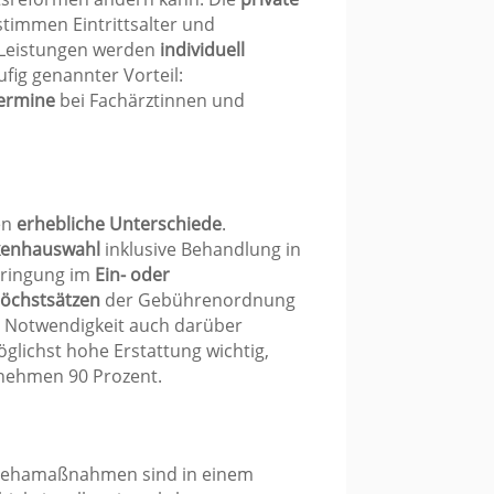
stimmen Eintrittsalter und
 Leistungen werden
individuell
äufig genannter Vorteil:
Termine
bei Fachärztinnen und
en
erhebliche Unterschiede
.
nkenhauswahl
inklusive Behandlung in
ringung im
Ein- oder
öchstsätzen
der Gebührenordnung
er Notwendigkeit auch darüber
öglichst hohe Erstattung wichtig,
rnehmen 90 Prozent.
Rehamaßnahmen sind in einem