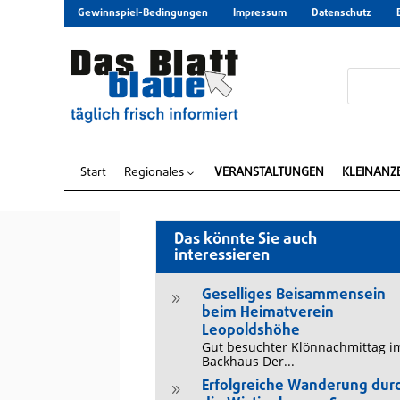
Gewinnspiel-Bedingungen
Impressum
Datenschutz
Start
Regionales
VERANSTALTUNGEN
KLEINANZ
3
Das könnte Sie auch
interessieren
Geselliges Beisammensein
9
beim Heimatverein
Leopoldshöhe
Gut besuchter Klönnachmittag i
Backhaus Der...
Erfolgreiche Wanderung dur
9