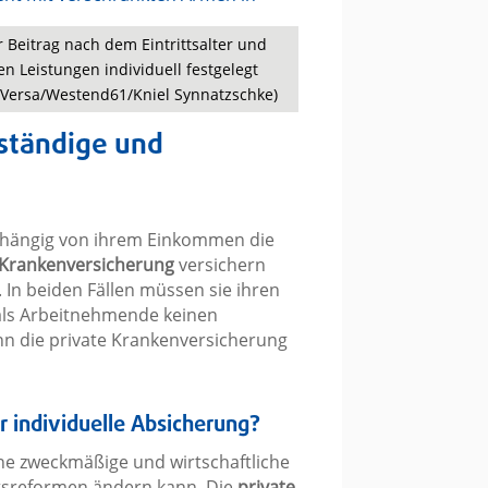
r Beitrag nach dem Eintrittsalter und
 Leistungen individuell festgelegt
niVersa/Westend61/Kniel Synnatzschke)
tständige und
ängig von ihrem Einkommen die
 Krankenversicherung
versichern
 In beiden Fällen müssen sie ihren
s als Arbeitnehmende keinen
nn die private Krankenversicherung
 individuelle Absicherung?
ne zweckmäßige und wirtschaftliche
tsreformen ändern kann. Die
private