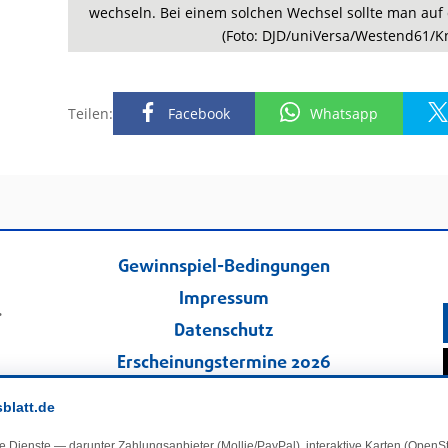
wechseln. Bei einem solchen Wechsel sollte man auf d
(Foto: DJD/uniVersa/Westend61/Kn
Teilen:
Facebook
Whatsapp
Gewinnspiel-Bedingungen
Impressum
.
Datenschutz
Erscheinungstermine 2026
Kontakt
sblatt.de
Veranstaltungskalender
e Dienste — darunter Zahlungsanbieter (Mollie/PayPal), interaktive Karten (Open