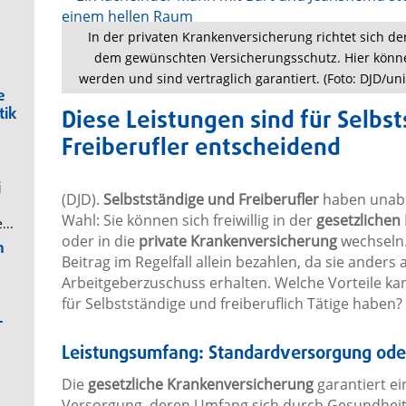
In der privaten Krankenversicherung richtet sich de
dem gewünschten Versicherungsschutz. Hier können
werden und sind vertraglich garantiert. (Foto: DJD/u
e
Diese Leistungen sind für Selbs
tik
Freiberufler entscheidend
i
(DJD).
Selbstständige und Freiberufler
haben unabh
Wahl: Sie können sich freiwillig in der
gesetzlichen
...
oder in die
private Krankenversicherung
wechseln.
n
Beitrag im Regelfall allein bezahlen, da sie ander
Arbeitgeberzuschuss erhalten. Welche Vorteile ka
für Selbstständige und freiberuflich Tätige haben?
-
Leistungsumfang: Standardversorgung oder
Die
gesetzliche Krankenversicherung
garantiert ei
Versorgung, deren Umfang sich durch Gesundhei