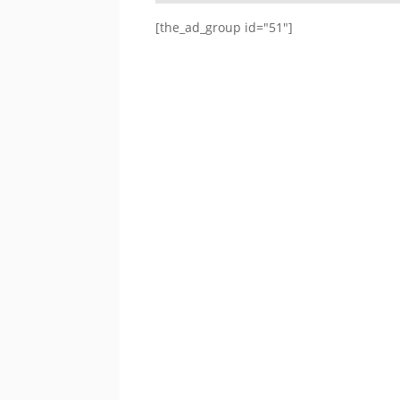
[the_ad_group id="51"]