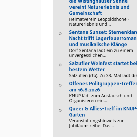
die Wistinghauser Senne
vereint Naturerlebnis und
Gemeinschaft
Heimatverein Leopoldshöhe -
Naturerlebnis und...
Sentana Sunset: Sternenklar
9
Nacht trifft Lagerfeuerroman
und musikalische Klänge
Dorf Sentana lädt ein zu einem
unvergesslichen...
Salzufler Weinfest startet be
9
bestem Wetter
Salzuflen (rto). Zu 33. Mal lädt die
Offenes Politgruppen-Treffe
9
am 16.8.2026
KNUP lädt zum Austausch und
Organisieren ein:...
Queer & Allies-Treff im KNUP
9
Garten
Veranstaltungshinweis zur
Jubiläumsreihe: Das...