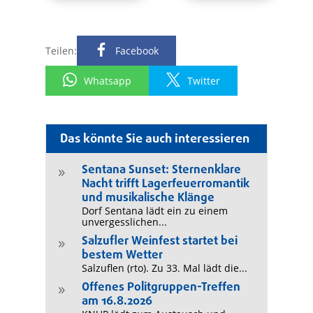
Teilen:
Facebook
Whatsapp
Twitter
Das könnte Sie auch interessieren
Sentana Sunset: Sternenklare
9
Nacht trifft Lagerfeuerromantik
und musikalische Klänge
Dorf Sentana lädt ein zu einem
unvergesslichen...
Salzufler Weinfest startet bei
9
bestem Wetter
Salzuflen (rto). Zu 33. Mal lädt die...
Offenes Politgruppen-Treffen
9
am 16.8.2026