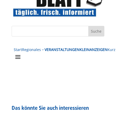
Start
Regionales
VERANSTALTUNGEN
KLEINANZEIGEN
Kurz
3
a
Das könnte Sie auch interessieren