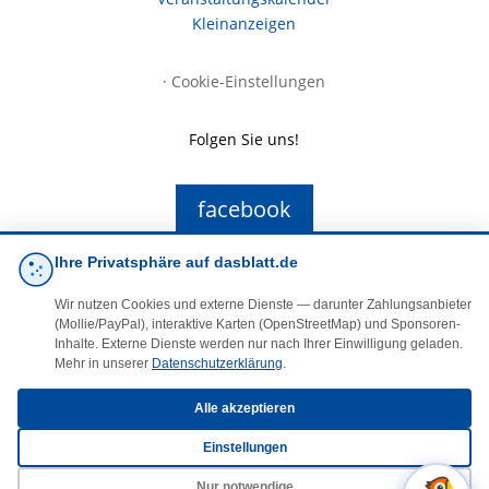
Kleinanzeigen
·
Cookie-Einstellungen
Folgen Sie uns!
facebook
Ihre Privatsphäre auf dasblatt.de
E-Mail
Wir nutzen Cookies und externe Dienste — darunter Zahlungsanbieter
(Mollie/PayPal), interaktive Karten (OpenStreetMap) und Sponsoren-
Inhalte. Externe Dienste werden nur nach Ihrer Einwilligung geladen.
Mehr in unserer
Datenschutzerklärung
.
Alle akzeptieren
© 2025 DasBlaueBlatt | InSign – A. + D. Klee GbR
Einstellungen
Nur notwendige