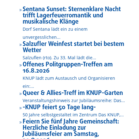
Sentana Sunset: Sternenklare Nacht
9
trifft Lagerfeuerromantik und
musikalische Klänge
Dorf Sentana lädt ein zu einem
unvergesslichen...
Salzufler Weinfest startet bei bestem
9
Wetter
Salzuflen (rto). Zu 33. Mal lädt die...
Offenes Politgruppen-Treffen am
9
16.8.2026
KNUP lädt zum Austausch und Organisieren
ein:...
Queer & Allies-Treff im KNUP-Garten
9
Veranstaltungshinweis zur Jubiläumsreihe: Das...
-KNUP feiert 50 Tage lang-
9
50 Jahre selbstgestaltet im Zentrum Das KNUP,...
Feiern Sie fünf Jahre Gemeinschaft:
9
Herzliche Einladung zur
Jubiläumsfeier am Samstag,