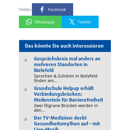
Teilen:
Facebook
Whatsapp
Twitter
Das könnte Sie auch interessieren
Gesprächskreis mal anders an
9
mehreren Standorten in
Bielefeld
Sprechen & Zuhören In Bielefeld
finden am...
Grundschule Helpup erhält
9
Verbindungsbrücken:
Meilenstein für Barrierefreiheit
Zwei filigrane Brücken werden in
den...
Der TV-Mediziner deckt
9
Gesundheitsmythen auf – mit
Live-Musik